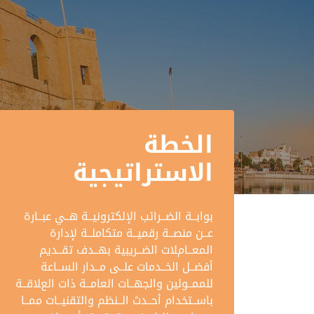
الخطة
الاستراتيجية
بوابــة الضــرائب اﻹلكترونيــة هــي عبــارة
عــن منصــة رقميــة متكاملــة ﻹدارة
المعــامﻼت الضــريبية بهــدف تقــديم
أفضــل الخــدمات علــى مــدار الســاعة
للممــولين والجهــات العامــة ذات العﻼقــة
باســتخدام أحــدث الــنظم والتقنيــات ممــا