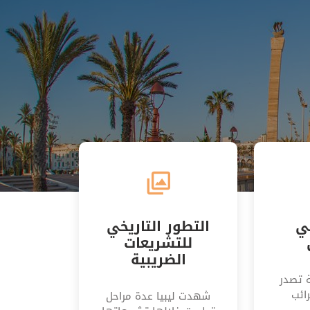
ي
التطور التاريخي
للتشريعات
الضريبية
 تصدر
ائب
شهدت ليبيا عدة مراحل