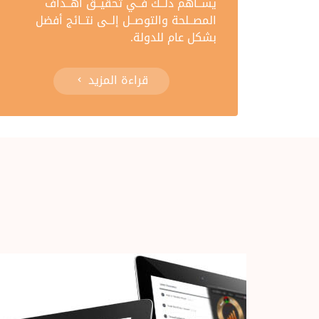
يســاهم ذلــك فــي تحقيــق أهــداف
المصــلحة والتوصــل إلــى نتــائج أفضل
بشكل عام للدولة.
قراءة المزيد